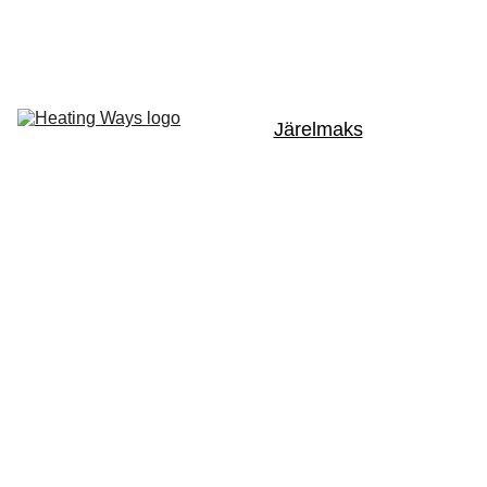
Etusivulle
Verkkokauppa
Järelmaks
Koostööpartnerid
Meist
Kontakt
KAMPAANIAD
Järelmak
s