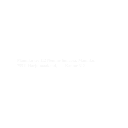
Heating Ways OÜ
Ha
Ra
14071274
Jär
Vil
EE101890054
Tar
Lä
Saa
+372 5300 3993
Hii
Pä
info@tarksoojus.ee
Võ
Männiku tee 112 Nõmme linnaosa, Männiku, 
75511 Harju maakond,       Kontor 312