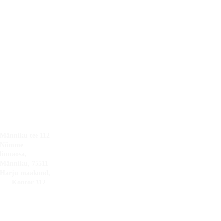
Järvamaa
14071274
Viljandimaa
Tartumaa
EE101890054
Läänemaa
Saaremaa
Hiiumaa
+372 
Pärnumaa
Võrumaa
5300 
3993
info@tarksooju
s.ee
Männiku tee 112 
Nõmme 
linnaosa, 
Männiku, 75511 
Harju maakond, 
      Kontor 312