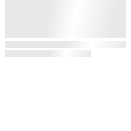
Kontakt
Sotsiaalm
Teeninduspiir
eedia
konnad
Heating 
Harjumaa
Raplamaa
Ways OÜ