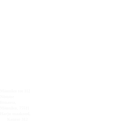
Raplamaa
Ways OÜ
Järvamaa
14071274
Viljandimaa
Tartumaa
EE101890054
Läänemaa
Saaremaa
Hiiumaa
+372 
Pärnumaa
Võrumaa
5300 
3993
info@tarksooju
s.ee
Männiku tee 112 
Nõmme 
linnaosa, 
Männiku, 75511 
Harju maakond, 
      Kontor 312