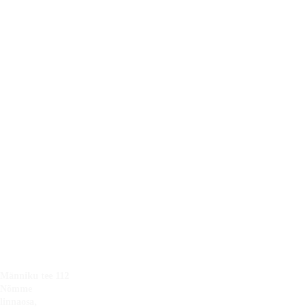
Kontakt
Sotsiaalm
Teeninduspiir
eedia
konnad
Heating 
Harjumaa
Raplamaa
Ways OÜ
Järvamaa
14071274
Viljandimaa
Tartumaa
EE101890054
Läänemaa
Saaremaa
Hiiumaa
+372 
Pärnumaa
Võrumaa
5300 
3993
info@tarksooju
s.ee
Männiku tee 112 
Nõmme 
linnaosa, 