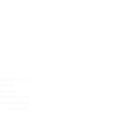
14071274
Viljandimaa
Tartumaa
EE101890054
Läänemaa
Saaremaa
Hiiumaa
+372 
Pärnumaa
Võrumaa
5300 
3993
info@tarksooju
s.ee
Männiku tee 112 
Nõmme 
linnaosa, 
Männiku, 75511 
Harju maakond, 
      Kontor 312