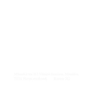
Kontakt
Teeni
Heating Ways OÜ
Ha
Ra
14071274
Jär
Vil
EE101890054
Tar
Lä
Saa
+372 5300 3993
Hii
Pä
info@tarksoojus.ee
Võ
Männiku tee 112 Nõmme linnaosa, Männiku, 
75511 Harju maakond,       Kontor 312